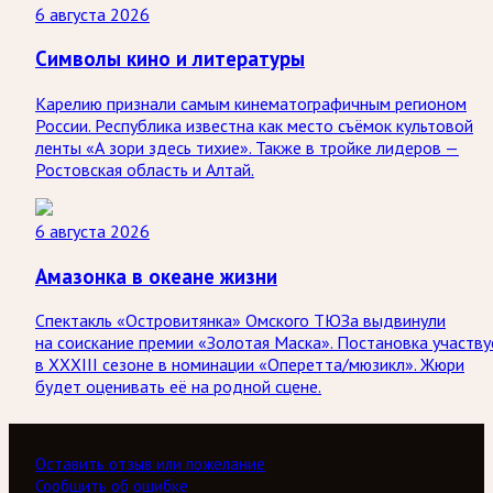
6 августа 2026
Символы кино и литературы
Карелию признали самым кинематографичным регионом
России. Республика известна как место съёмок культовой
ленты «А зори здесь тихие». Также в тройке лидеров —
Ростовская область и Алтай.
6 августа 2026
Амазонка в океане жизни
Спектакль «Островитянка» Омского ТЮЗа выдвинули
на соискание премии «Золотая Маска». Постановка участву
в XXXIII сезоне в номинации «Оперетта/мюзикл». Жюри
будет оценивать её на родной сцене.
Оставить отзыв или пожелание
Сообщить об ошибке