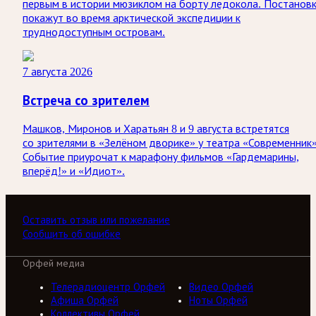
первым в истории мюзиклом на борту ледокола. Постанов
покажут во время арктической экспедиции к
труднодоступным островам.
7 августа 2026
Встреча со зрителем
Машков, Миронов и Харатьян 8 и 9 августа встретятся
со зрителями в «Зелёном дворике» у театра «Современник»
Событие приурочат к марафону фильмов «Гардемарины,
вперёд!» и «Идиот».
Оставить отзыв или пожелание
Сообщить об ошибке
Орфей медиа
Телерадиоцентр Орфей
Видео Орфей
Афиша Орфей
Ноты Орфей
Коллективы Орфей