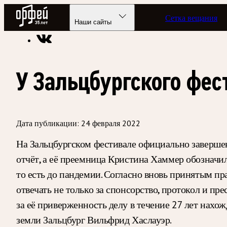
Радио Орфей
Сетка вещания
Радио классической музыки «Орфей»
Новости
Наши сайты
У Зальцбургского фе
Дата публикации:
24 февраля 2022
На Зальцбургском фестивале официально завершен
отчёт, а её преемница Кристина Хаммер обозначи
то есть до пандемии. Согласно вновь принятым п
отвечать не только за спонсорство, протокол и пр
за её приверженность делу в течение 27 лет нахож
земли Зальцбург Вильфрид Хаслауэр.