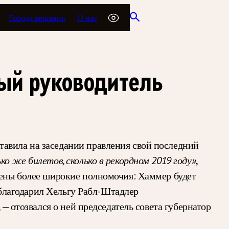
Города вещания
О нас
вый руководитель
тавила на заседании правления свой последний
ко же билетов, сколько в рекордном 2019 году»
,
влены более широкие полномочия: Хаммер будет
поблагодарил Хельгу Рабл-Штадлер
, — отозвался о ней председатель совета губернатор