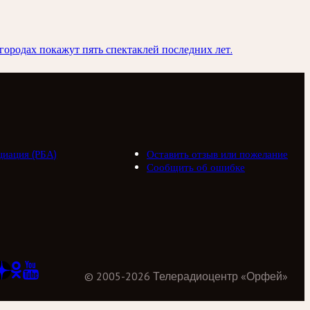
городах покажут пять спектаклей последних лет.
циация (РБА)
Оставить отзыв или пожелание
Сообщить об ошибке
©
2005
-
2026
Телерадиоцентр «Орфей»