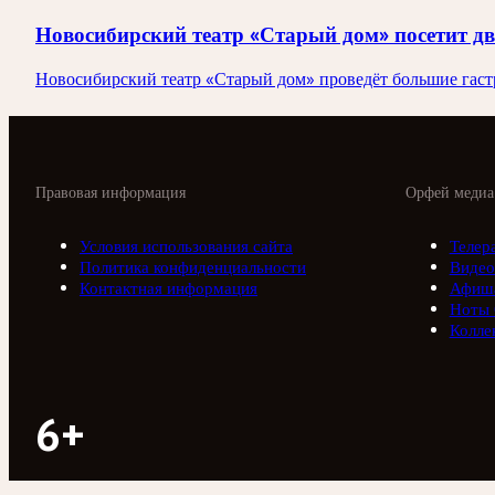
Новосибирский театр «Старый дом» посетит д
Новосибирский театр «Старый дом» проведёт большие гастро
Правовая информация
Орфей медиа
Условия использования сайта
Телер
Политика конфиденциальности
Видео
Контактная информация
Афиш
Ноты
Колле
6+