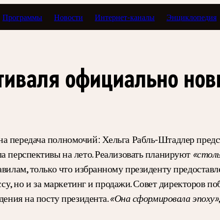
Программы
Новости
Интернет-каналы
Энциклопедия
стиваля официально но
а передача полномочий: Хельга Рабль-Штадлер предс
ла перспективы на лето. Реализовать планируют
«столь
равилам, только что избранному президенту предоста
ессу, но и за маркетинг и продажи. Совет директоров 
дения на посту президента.
«Она сформировала эпоху»