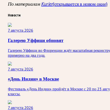
По материалам
Kurier
(открывается в новом окне)
Новости
7 августа 2026
Галерею Уффици обновят
Галерею Уффици во Флоренции ждёт масштабная реконструк
примерно на два года.
7 августа 2026
«День Индии» в Москве
Фестиваль «День Индии» пройдёт в Москве с 20 по 23 авгус
классы.
7 августа 2026