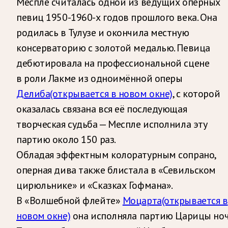
Меспле считалась одной из ведущих оперных
певиц 1950-1960-х годов прошлого века. Она
родилась в Тулузе и окончила местную
консерваторию с золотой медалью. Певица
дебютировала на профессиональной сцене
в роли Лакме из одноимённой оперы
Делиба
(открывается в новом окне)
, с которой
оказалась связана вся её последующая
творческая судьба — Меспле исполнила эту
партию около 150 раз.
Обладая эффектным колоратурным сопрано,
оперная дива также блистала в «Севильском
цирюльнике» и «Сказках Гофмана».
В «Волшебной флейте»
Моцарта
(открывается в
новом окне)
она исполняла партию Царицы ноч