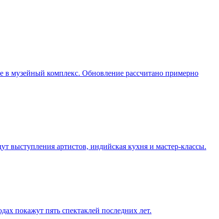
ие в музейный комплекс. Обновление рассчитано примерно
дут выступления артистов, индийская кухня и мастер-классы.
одах покажут пять спектаклей последних лет.