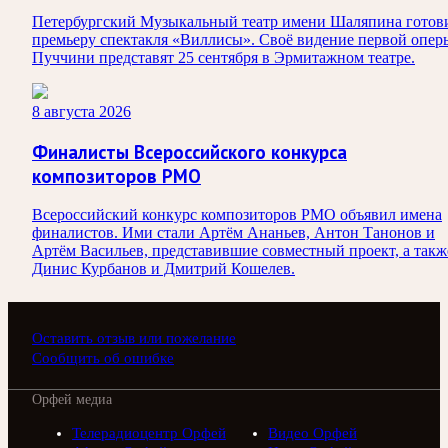
Петербургский Музыкальный театр имени Шаляпина готов
премьеру спектакля «Виллисы». Своё видение первой опер
Пуччини представят 25 сентября в Эрмитажном театре.
8 августа 2026
Финалисты Всероссийского конкурса
композиторов РМО
Всероссийский конкурс композиторов РМО объявил имена
финалистов. Ими стали Артём Ананьев, Антон Танонов и
Артём Васильев, представившие совместный проект, а такж
Динис Курбанов и Дмитрий Кошелев.
Оставить отзыв или пожелание
Сообщить об ошибке
Орфей медиа
Телерадиоцентр Орфей
Видео Орфей