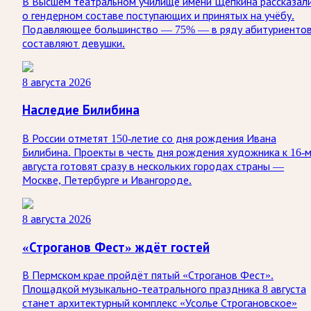
В Высшем театральном училище имени Щепкина рассказал
о гендерном составе поступающих и принятых на учёбу.
Подавляющее большинство — 75% — в ряду абитуриенто
составляют девушки.
8 августа 2026
Наследие Билибина
В России отметят 150-летие со дня рождения Ивана
Билибина. Проекты в честь дня рождения художника к 16-
августа готовят сразу в нескольких городах страны —
Москве, Петербурге и Ивангороде.
8 августа 2026
«Строганов Фест» ждёт гостей
В Пермском крае пройдёт пятый «Строганов Фест».
Площадкой музыкально-театрального праздника 8 августа
станет архитектурный комплекс «Усолье Строгановское»