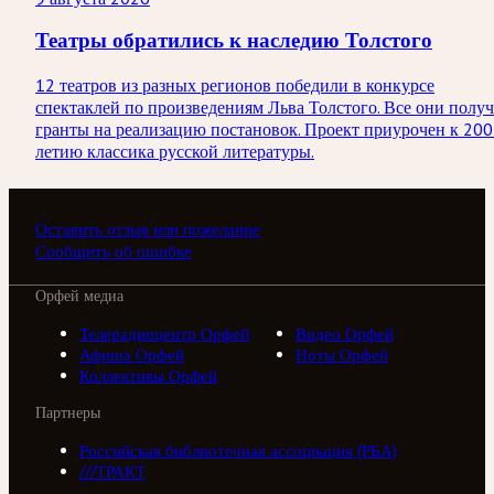
Театры обратились к наследию Толстого
12 театров из разных регионов победили в конкурсе
спектаклей по произведениям Льва Толстого. Все они получ
гранты на реализацию постановок. Проект приурочен к 200
летию классика русской литературы.
Оставить отзыв или пожелание
Сообщить об ошибке
Орфей медиа
Телерадиоцентр Орфей
Видео Орфей
Афиша Орфей
Ноты Орфей
Коллективы Орфей
Партнеры
Российская библиотечная ассоциация (РБА)
///ТРАКТ