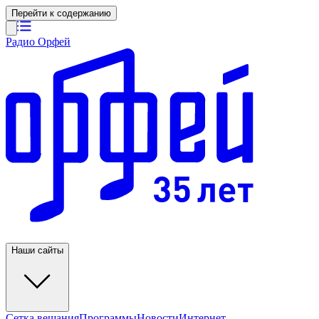
Перейти к содержанию
Радио Орфей
Наши сайты
Сетка вещания
Программы
Новости
Интернет-