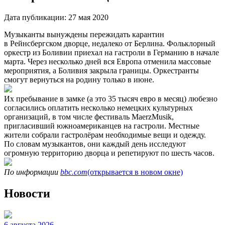
Дата публикации:
27 мая 2020
Музыканты вынуждены пережидать карантин
в Рейнсбергском дворце, недалеко от Берлина. Фольклорный
оркестр из Боливии приехал на гастроли в Германию в начале
марта. Через несколько дней вся Европа отменила массовые
мероприятия, а Боливия закрыла границы. Оркестранты
смогут вернуться на родину только в июне.
Их пребывание в замке (а это 35 тысяч евро в месяц) любезно
согласились оплатить несколько немецких культурных
организаций, в том числе фестиваль MaerzMusik,
пригласивший южноамериканцев на гастроли. Местные
жители собрали гастролёрам необходимые вещи и одежду.
По словам музыкантов, они каждый день исследуют
огромную территорию дворца и репетируют по шесть часов.
По информации
bbc.com
(открывается в новом окне)
Новости
6 августа 2026