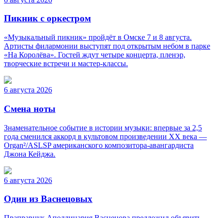
Пикник с оркестром
«Музыкальный пикник» пройдёт в Омске 7 и 8 августа.
Артисты филармонии выступят под открытым небом в парке
«На Королёва». Гостей ждут четыре концерта, пленэр,
творческие встречи и мастер-классы.
6 августа 2026
Смена ноты
Знаменательное событие в истории музыки: впервые за 2,5
года сменился аккорд в культовом произведении XX века —
Organ²/ASLSP американского композитора-авангардиста
Джона Кейджа.
6 августа 2026
Один из Васнецовых
Праправнук Аполлинария Васнецова предложил объявить