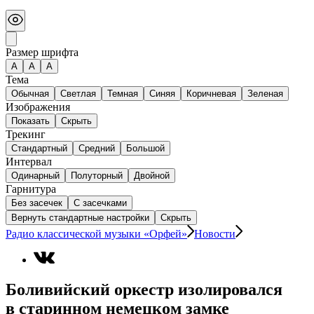
Размер шрифта
А
A
A
Тема
Обычная
Светлая
Темная
Синяя
Коричневая
Зеленая
Изображения
Показать
Скрыть
Трекинг
Стандартный
Средний
Большой
Интервал
Одинарный
Полуторный
Двойной
Гарнитура
Без засечек
С засечками
Вернуть стандартные настройки
Скрыть
Радио классической музыки «Орфей»
Новости
Боливийский оркестр изолировался
в старинном немецком замке