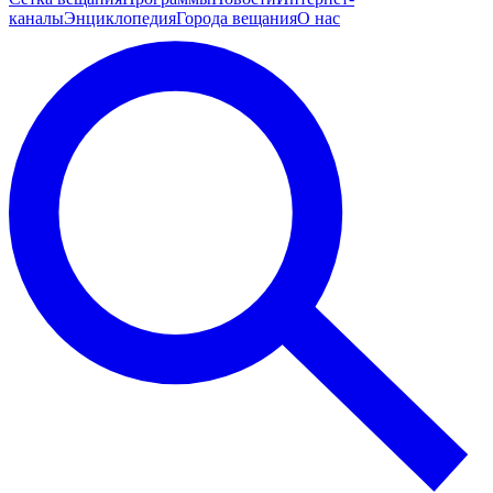
каналы
Энциклопедия
Города вещания
О нас