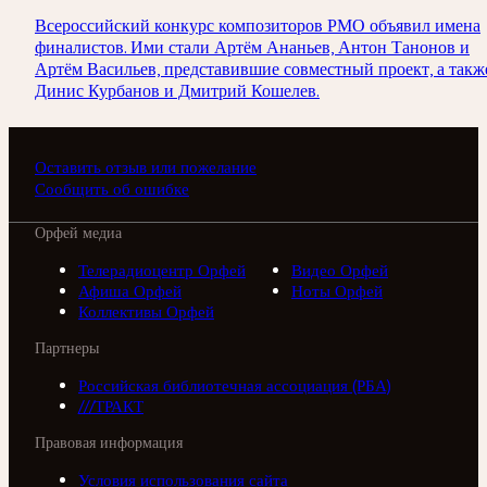
Всероссийский конкурс композиторов РМО объявил имена
финалистов. Ими стали Артём Ананьев, Антон Танонов и
Артём Васильев, представившие совместный проект, а такж
Динис Курбанов и Дмитрий Кошелев.
Оставить отзыв или пожелание
Сообщить об ошибке
Орфей медиа
Телерадиоцентр Орфей
Видео Орфей
Афиша Орфей
Ноты Орфей
Коллективы Орфей
Партнеры
Российская библиотечная ассоциация (РБА)
///ТРАКТ
Правовая информация
Условия использования сайта