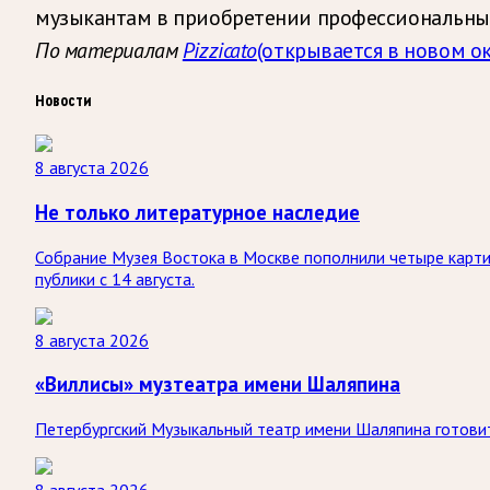
музыкантам в приобретении профессиональны
По материалам
Pizzicato
(открывается в новом ок
Новости
8 августа 2026
Не только литературное наследие
Собрание Музея Востока в Москве пополнили четыре карти
публики с 14 августа.
8 августа 2026
«Виллисы» музтеатра имени Шаляпина
Петербургский Музыкальный театр имени Шаляпина готовит