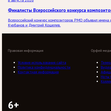
8 августа 2026
Финалисты Всероссийского конкурса композит
Всероссийский конкурс композиторов РМО объявил имена ф
Курбанов и Дмитрий Кошелев.
Правовая информация
Орфей меди
Условия использования сайта
Телер
Политика конфиденциальности
Виде
Контактная информация
Афиш
Ноты
Колле
6+