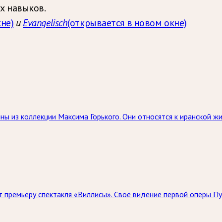
х навыков.
не)
и
Evangelisch
(открывается в новом окне)
ны из коллекции Максима Горького. Они относятся к иранской 
 премьеру спектакля «Виллисы». Своё видение первой оперы Пу