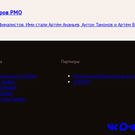
оров РМО
иналистов. Ими стали Артём Ананьев, Антон Танонов и Артём В
а
Партнеры
адиоцентр Орфей
Российская библиотечная ассо
о Орфей
///ТРАКТ
а Орфей
 Орфей
ктивы Орфей