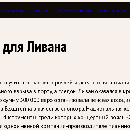
Программы
Новости
Интернет-каналы
Энциклопедия
 для Ливана
олучит шесть новых роялей и десять новых пианин
ного взрыва в порту, а следом Ливан оказался в к
 сумму 300 000 евро организовала венская ассоциаци
 Бехштейна в качестве спонсора. Национальная к
 Инструменты, среди которых концертный рояль «C
при одноименной компании-производителе пианин