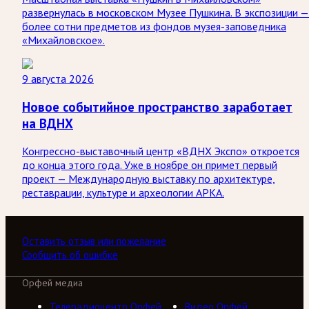
развернулась в московском Музее Пушкина. В экспозиции —
более сотни предметов из фондов музея-заповедника
«Михайловское».
9 августа 2026
Новое событийное пространство заработает
на ВДНХ
Конгрессно-выставочный центр «ВДНХ Экспо» откроется
до конца этого года. Уже в ноябре он примет первый
проект — Международную выставку по архитектуре,
реставрации, культуре и археологии АРКА.
Оставить отзыв или пожелание
Сообщить об ошибке
Орфей медиа
Телерадиоцентр Орфей
Видео Орфей