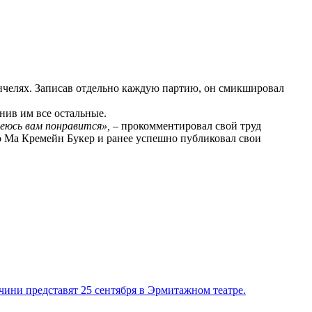
челях. Записав отдельно каждую партию, он смикшировал
нив им все остальные.
еюсь вам понравится», –
прокомментировал свой труд
Йо Ма Кремейн Букер и ранее успешно публиковал свои
ини представят 25 сентября в Эрмитажном театре.