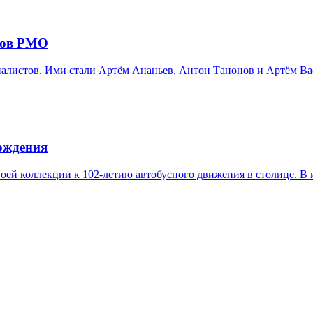
ров РМО
листов. Ими стали Артём Ананьев, Антон Танонов и Артём Вас
рождения
оей коллекции к 102-летию автобусного движения в столице. В