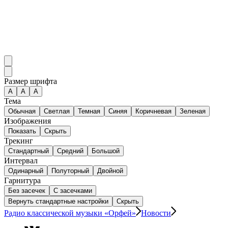
Размер шрифта
А
A
A
Тема
Обычная
Светлая
Темная
Синяя
Коричневая
Зеленая
Изображения
Показать
Скрыть
Трекинг
Стандартный
Средний
Большой
Интервал
Одинарный
Полуторный
Двойной
Гарнитура
Без засечек
С засечками
Вернуть стандартные настройки
Скрыть
Радио классической музыки «Орфей»
Новости