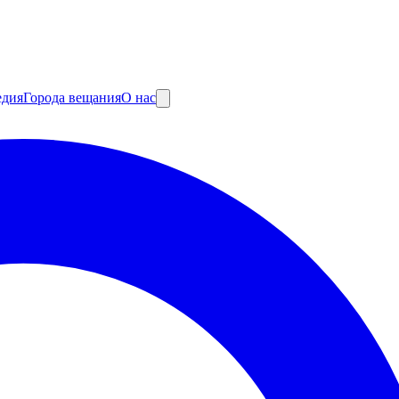
едия
Города вещания
О нас