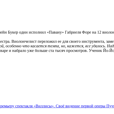
йн Букер один исполнил «Павану» Габриеля Форе на 12 виолон
естра. Виолончелист переложил ее для своего инструмента, заме
й, особенно что касается темпа, но, кажется, все удалось. Над
январе и набрало уже больше ста тысяч просмотров. Ученик Йо-
емьеру спектакля «Виллисы». Своё видение первой оперы Пучч