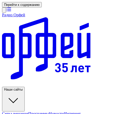
Перейти к содержанию
Радио Орфей
Наши сайты
Сетка вещания
Программы
Новости
Интернет-