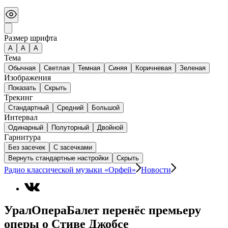
Размер шрифта
А
A
A
Тема
Обычная
Светлая
Темная
Синяя
Коричневая
Зеленая
Изображения
Показать
Скрыть
Трекинг
Стандартный
Средний
Большой
Интервал
Одинарный
Полуторный
Двойной
Гарнитура
Без засечек
С засечками
Вернуть стандартные настройки
Скрыть
Радио классической музыки «Орфей»
Новости
УралОпераБалет перенёс премьеру
оперы о Стиве Джобсе