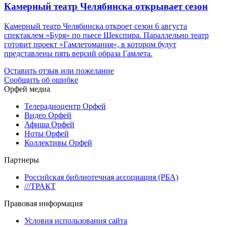
Камерный театр Челябинска открывает сезон
Камерный театр Челябинска откроет сезон 6 августа
спектаклем «Буря» по пьесе Шекспира. Параллельно театр
готовит проект «Гамлетомания», в котором будут
представлены пять версий образа Гамлета.
Оставить отзыв или пожелание
Сообщить об ошибке
Орфей медиа
Телерадиоцентр Орфей
Видео Орфей
Афиша Орфей
Ноты Орфей
Коллективы Орфей
Партнеры
Российская библиотечная ассоциация (РБА)
///ТРАКТ
Правовая информация
Условия использования сайта