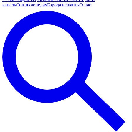
каналы
Энциклопедия
Города вещания
О нас