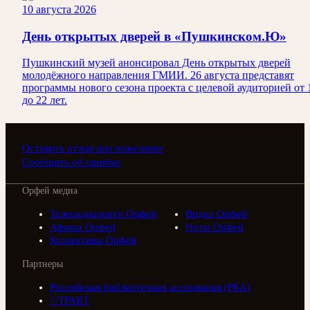
10 августа 2026
День открытых дверей в «Пушкинском.Ю»
Пушкинский музей анонсировал День открытых дверей
молодёжного направления ГМИИ. 26 августа представят
программы нового сезона проекта с целевой аудиторией от 
до 22 лет.
Оставить отзыв или пожелание
Сообщить об ошибке
Орфей медиа
Телерадиоцентр Орфей
Видео Орфей
Афиша Орфей
Ноты Орфей
Коллективы Орфей
Партнеры
Российская библиотечная ассоциация (РБА)
///ТРАКТ