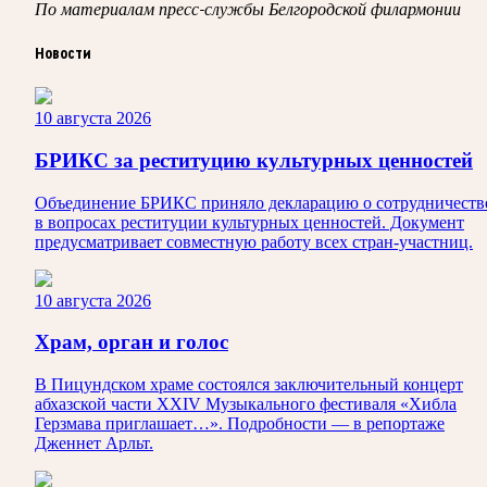
По материалам пресс-службы Белгородской филармонии
Новости
10 августа 2026
БРИКС за реституцию культурных ценностей
Объединение БРИКС приняло декларацию о сотрудничеств
в вопросах реституции культурных ценностей. Документ
предусматривает совместную работу всех стран-участниц.
10 августа 2026
Храм, орган и голос
В Пицундском храме состоялся заключительный концерт
абхазской части XXIV Музыкального фестиваля «Хибла
Герзмава приглашает…». Подробности — в репортаже
Дженнет Арльт.