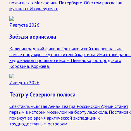
появиться в Москве или Петербурге. Об этом рассказал
музыкант Игорь Бутман.
7 августа 2026
Звёзды вернисажа
Калининградский филиал Третьяковской галереи назвал
самые популярные у посетителей картины. Ими стали рабо
художников прошлого века — Пименова, Богородского,
Коровина, Коржева.
7 августа 2026
Театр у Северного полюса
Спектакль «Святая Анна» театра Российской Армии станет
первым в истории мюзиклом на борту ледокола. Постановк
покажут во время арктической экспедиции к
труднодоступным островам.