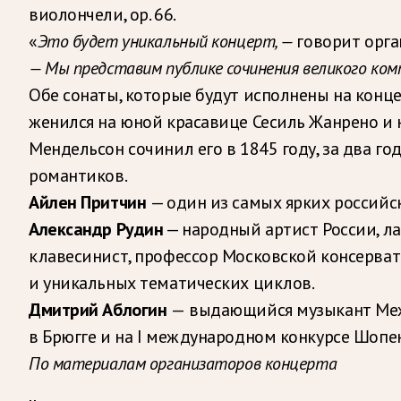
виолончели, op. 66.
«
Это будет уникальный концерт, —
говорит орга
— Мы представим публике сочинения великого комп
Обе сонаты, которые будут исполнены на конце
женился на юной красавице Сесиль Жанрено и 
Мендельсон сочинил его в 1845 году, за два г
романтиков.
Айлен Притчин
— один из самых ярких российск
Александр Рудин
— народный артист России, л
клавесинист, профессор Московской консерва
и уникальных тематических циклов.
Дмитрий Аблогин
—
выдающийся музыкант Меж
в Брюгге и на I международном конкурсе Шопен
По материалам организаторов концерта