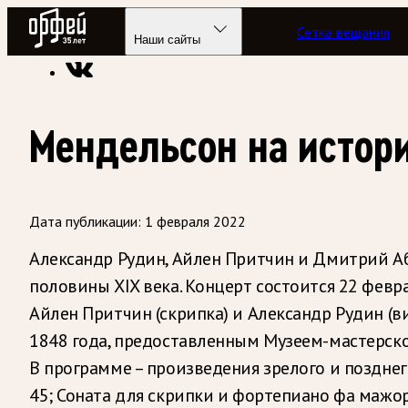
Радио Орфей
Сетка вещания
Радио классической музыки «Орфей»
Новости
Наши сайты
Мендельсон на истор
Дата публикации:
1 февраля 2022
Александр Рудин, Айлен Притчин и Дмитрий А
половины XIX века. Концерт состоится 22 февра
Айлен Притчин (скрипка) и Александр Рудин (в
1848 года, предоставленным Музеем-мастерско
В программе – произведения зрелого и позднег
45; Соната для скрипки и фортепиано фа мажор