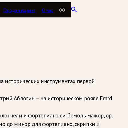
Города вещания
О нас
на исторических инструментах первой
итрий Аблогин — на историческом рояле Erard
олончели и фортепиано си-бемоль мажор, op.
рио до минор для фортепиано, скрипки и