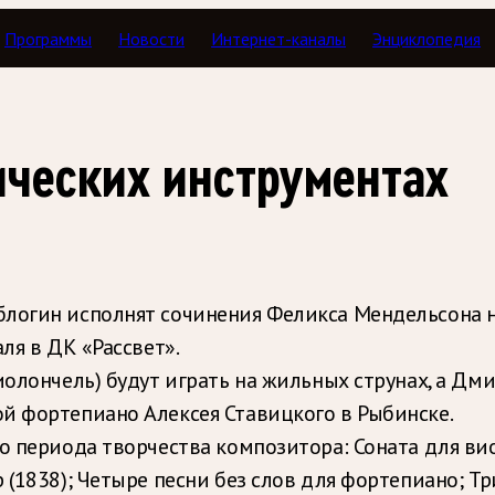
Программы
Новости
Интернет-каналы
Энциклопедия
ических инструментах
блогин исполнят сочинения Феликса Мендельсона 
ля в ДК «Рассвет».
иолончель) будут играть на жильных струнах, а Дм
й фортепиано Алексея Ставицкого в Рыбинске.
о периода творчества композитора: Соната для ви
 (1838); Четыре песни без слов для фортепиано; Т