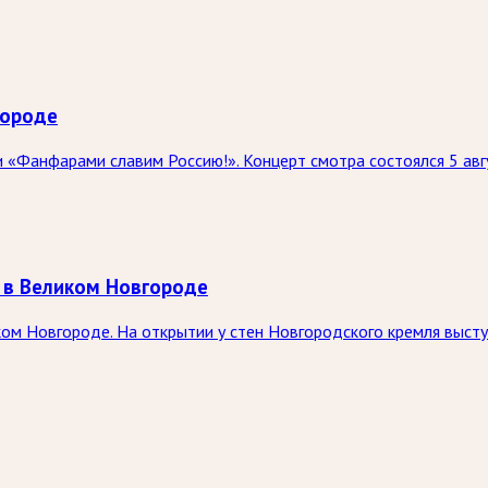
городе
 «Фанфарами славим Россию!». Концерт смотра состоялся 5 авг
 в Великом Новгороде
ком Новгороде. На открытии у стен Новгородского кремля выст