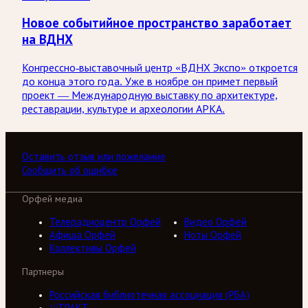
Новое событийное пространство заработает
на ВДНХ
Конгрессно-выставочный центр «ВДНХ Экспо» откроется
до конца этого года. Уже в ноябре он примет первый
проект — Международную выставку по архитектуре,
реставрации, культуре и археологии АРКА.
Оставить отзыв или пожелание
Сообщить об ошибке
Орфей медиа
Телерадиоцентр Орфей
Видео Орфей
Афиша Орфей
Ноты Орфей
Коллективы Орфей
Партнеры
Российская библиотечная ассоциация (РБА)