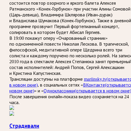
состоится повтор озорного и яркого балета Алексея
Ратманского «Конек-Горбунок» при участии Алины Сомовой
(Царь-девица), Владимира Шклярова (Иван-дурак)
и Владислава Шумакова (Конек-Горбунок). Также в дневно
программе прозвучит Первый фортепианный концерт,
солировать в котором будет Абисал Гергиев.
В 19:00 покажут оперу «Очарованный странник»
по одноименной повести Николая Лескова. В трагической,
философской, медитативной опере Щедрина всего три
солиста и каждому поручено по несколько ролей. На запис
2010 года в спектакле Алексея Степанюка занят премьерны
состав исполнителей: Андрей Попов, Сергей Алексашкин
и Кристина Капустинская.
Трансляции доступны на платформе
mariinsky.tv
(открывает
в новом окне)
, в социальных сетях «
ВКонтакте
(открываетс
новом окне)
» и «
Одноклассники
(открывается в новом окне
После завершения онлайн-показа видео сохраняется на 24
часа.
Страдивали