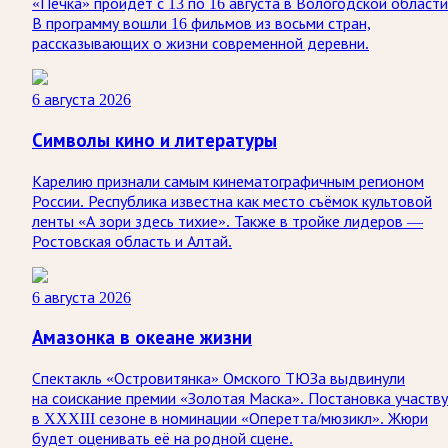
«Печка» пройдёт с 13 по 16 августа в Вологодской области
В программу вошли 16 фильмов из восьми стран,
рассказывающих о жизни современной деревни.
6 августа 2026
Символы кино и литературы
Карелию признали самым кинематографичным регионом
России. Республика известна как место съёмок культовой
ленты «А зори здесь тихие». Также в тройке лидеров —
Ростовская область и Алтай.
6 августа 2026
Амазонка в океане жизни
Спектакль «Островитянка» Омского ТЮЗа выдвинули
на соискание премии «Золотая Маска». Постановка участв
в XXXIII сезоне в номинации «Оперетта/мюзикл». Жюри
будет оценивать её на родной сцене.