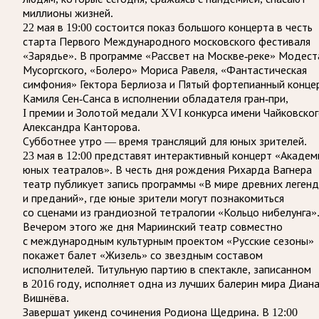
миллионы жизней.
22 мая в 19:00 состоится показ большого концерта в честь
старта Первого Международного московского фестиваля
«Зарядье». В программе «Рассвет на Москве-реке» Модест
Мусоргского, «Болеро» Мориса Равеля, «Фантастическая
симфония» Гектора Берлиоза и Пятый фортепианный конце
Камиля Сен-Санса в исполнении обладателя гран-при,
I премии и Золотой медали XVI конкурса имени Чайковско
Александра Канторова.
Субботнее утро — время трансляций для юных зрителей.
23 мая в 12:00 представят интерактивный концерт «Академ
юных театралов». В честь дня рождения Рихарда Вагнера
театр публикует запись программы «В мире древних легенд
и преданий», где юные зрители могут познакомиться
со сценами из грандиозной тетралогии «Кольцо нибелунга»
Вечером этого же дня Мариинский театр совместно
с международным культурным проектом «Русские сезоны»
покажет балет «Жизель» со звездным составом
исполнителей. Титульную партию в спектакле, записанном
в 2016 году, исполняет одна из лучших балерин мира Диан
Вишнёва.
Завершат уикенд сочинения Родиона Щедрина. В 12:00