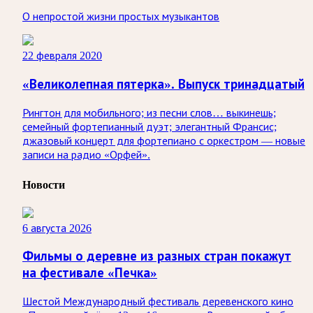
О непростой жизни простых музыкантов
22 февраля 2020
«Великолепная пятерка». Выпуск тринадцатый
Рингтон для мобильного; из песни слов… выкинешь;
семейный фортепианный дуэт; элегантный Франсис;
джазовый концерт для фортепиано с оркестром — новые
записи на радио «Орфей».
Новости
6 августа 2026
Фильмы о деревне из разных стран покажут
на фестивале «Печка»
Шестой Международный фестиваль деревенского кино