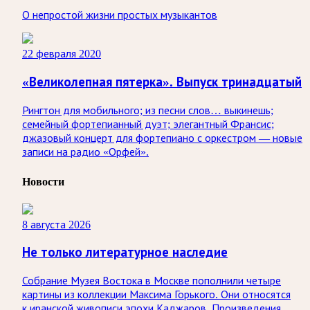
О непростой жизни простых музыкантов
22 февраля 2020
«Великолепная пятерка». Выпуск тринадцатый
Рингтон для мобильного; из песни слов… выкинешь;
семейный фортепианный дуэт; элегантный Франсис;
джазовый концерт для фортепиано с оркестром — новые
записи на радио «Орфей».
Новости
8 августа 2026
Не только литературное наследие
Собрание Музея Востока в Москве пополнили четыре
картины из коллекции Максима Горького. Они относятся
к иранской живописи эпохи Каджаров. Произведения