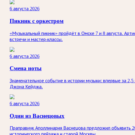
6 августа 2026
Пикник с оркестром
«Музыкальный пикник» пройдёт в Омске 7 и 8 августа. Арт
встречи и мастер-классы.
6 августа 2026
Смена ноты
Знаменательное событие в истории музыки: впервые за 2,
Джона Кейджа.
6 августа 2026
Один из Васнецовых
Праправнук Аполлинария Васнецова предложил объявить 20
исторического пейзажа и старой Москвы.