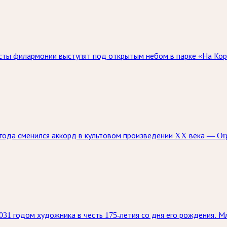
исты филармонии выступят под открытым небом в парке «На Кор
5 года сменился аккорд в культовом произведении XX века — O
31 годом художника в честь 175-летия со дня его рождения. 