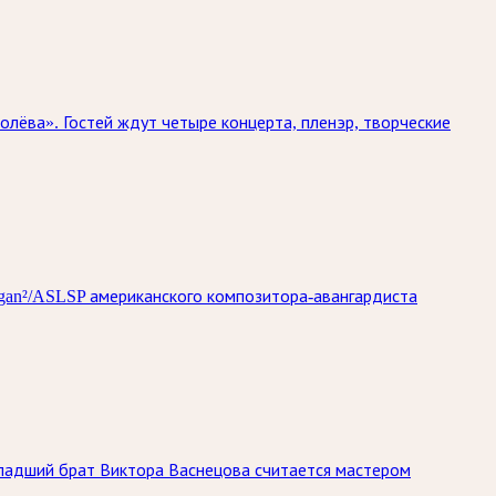
олёва». Гостей ждут четыре концерта, пленэр, творческие
rgan²/ASLSP американского композитора-авангардиста
Младший брат Виктора Васнецова считается мастером