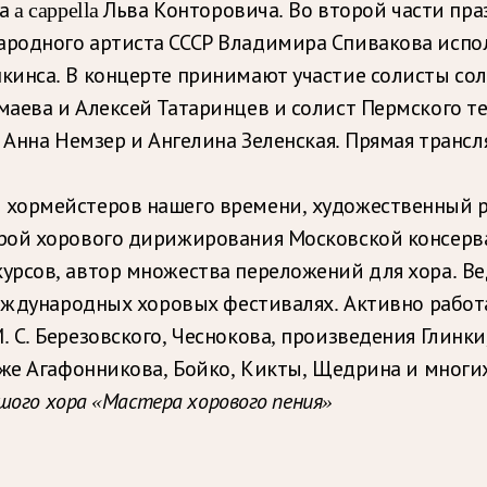
 a cappella Льва Конторовича. Во второй части п
ародного артиста СССР Владимира Спивакова исп
инса. В концерте принимают участие солисты сол
аева и Алексей Татаринцев и солист Пермского те
 Анна Немзер и Ангелина Зеленская. Прямая трансл
 хормейстеров нашего времени, художественный р
рой хорового дирижирования Московской консерв
урсов, автор множества переложений для хора. В
международных хоровых фестивалях. Активно рабо
С. Березовского, Чеснокова, произведения Глинки
кже Агафонникова, Бойко, Кикты, Щедрина и многих
шого хора «Мастера хорового пения»