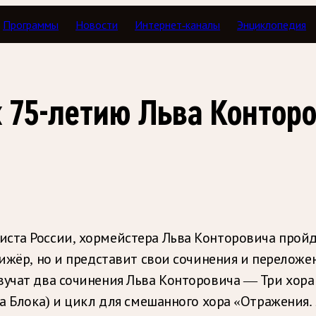
Программы
Новости
Интернет-каналы
Энциклопедия
 75-летию Льва Конторо
иста России, хормейстера Льва Конторовича прой
рижёр, но и представит свои сочинения и переложе
вучат два сочинения Льва Конторовича — Три хора
а Блока) и цикл для смешанного хора «Отражения. 2