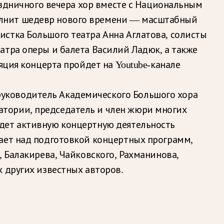
раздничного вечера хор вместе с Национальным
олнит шедевр нового времени — масштабный
истка Большого театра Анна Аглатова, солисты
атра оперы и балета Василий Ладюк, а также
яция концерта пройдет на Youtube-канале
уководитель Академического Большого хора
атории, председатель и член жюри многих
едет активную концертную деятельность
тает над подготовкой концертных программ,
, Балакирева, Чайковского, Рахманинова,
 других известных авторов.