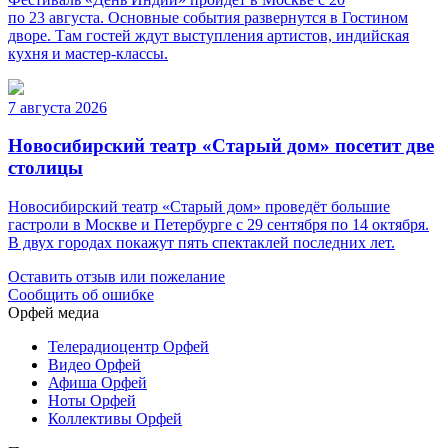
по 23 августа. Основные события развернутся в Гостином
дворе. Там гостей ждут выступления артистов, индийская
кухня и мастер-классы.
7 августа 2026
Новосибирский театр «Старый дом» посетит две
столицы
Новосибирский театр «Старый дом» проведёт большие
гастроли в Москве и Петербурге с 29 сентября по 14 октября.
В двух городах покажут пять спектаклей последних лет.
Оставить отзыв или пожелание
Сообщить об ошибке
Орфей медиа
Телерадиоцентр Орфей
Видео Орфей
Афиша Орфей
Ноты Орфей
Коллективы Орфей