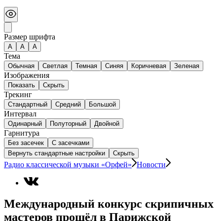
Размер шрифта
А
A
A
Тема
Обычная
Светлая
Темная
Синяя
Коричневая
Зеленая
Изображения
Показать
Скрыть
Трекинг
Стандартный
Средний
Большой
Интервал
Одинарный
Полуторный
Двойной
Гарнитура
Без засечек
С засечками
Вернуть стандартные настройки
Скрыть
Радио классической музыки «Орфей»
Новости
Международный конкурс скрипичных
мастеров прошёл в Парижской