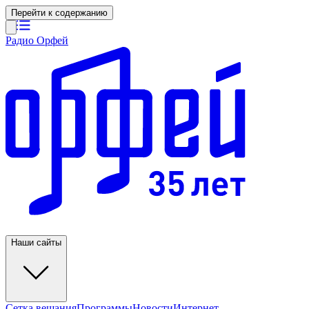
Перейти к содержанию
Радио Орфей
Наши сайты
Сетка вещания
Программы
Новости
Интернет-