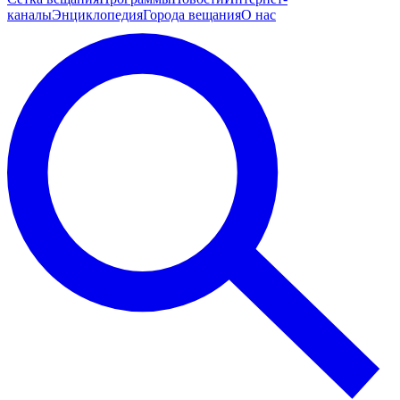
каналы
Энциклопедия
Города вещания
О нас