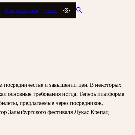
Города вещания
О нас
ом посредничестве и завышении цен. В некоторых
жал основные требования истца. Теперь платформа
билеты, предлагаемые через посредников,
тор Зальцбургского фестиваля Лукас Крепац