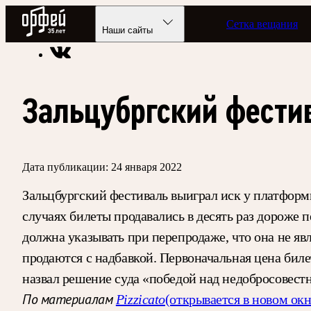
Радио Орфей
Сетка вещания
Радио классической музыки «Орфей»
Новости
Наши сайты
Зальцубргский фести
Дата публикации:
24 января 2022
Зальцбургский фестиваль выиграл иск у платформ
случаях билеты продавались в десять раз дороже
должна указывать при перепродаже, что она не я
продаются с надбавкой. Первоначальная цена бил
назвал решение суда «победой над недобросовес
По материалам
Pizzicato
(открывается в новом окн