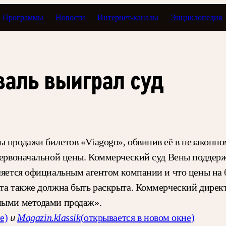
Программы
Новости
Интернет-каналы
Энциклопедия
валь выиграл суд
ы продажи билетов «Viagogo», обвинив её в незаконн
 первоначальной цены. Коммерческий суд Вены поддер
вляется официальным агентом компании и что цены на 
ета также должна быть раскрыта. Коммерческий дирек
тными методами продаж».
е)
и
Magazin.klassik
(открывается в новом окне)