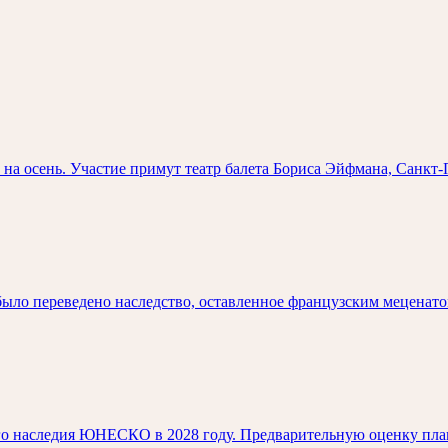
на осень. Участие примут театр балета Бориса Эйфмана, Санкт-
было переведено наследство, оставленное французским меценато
о наследия ЮНЕСКО в 2028 году. Предварительную оценку пла