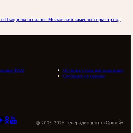
ьди и Пьяццолы исполнит Московский камерный оркестр под
циация (РБА)
Оставить отзыв или пожелание
Сообщить об ошибке
©
2005
-
2026
Телерадиоцентр «Орфей»