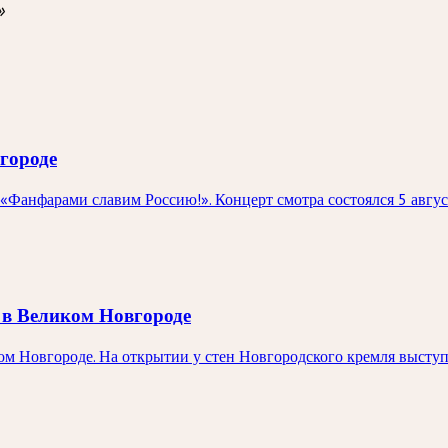
»
городе
«Фанфарами славим Россию!». Концерт смотра состоялся 5 авгу
 в Великом Новгороде
ком Новгороде. На открытии у стен Новгородского кремля выст