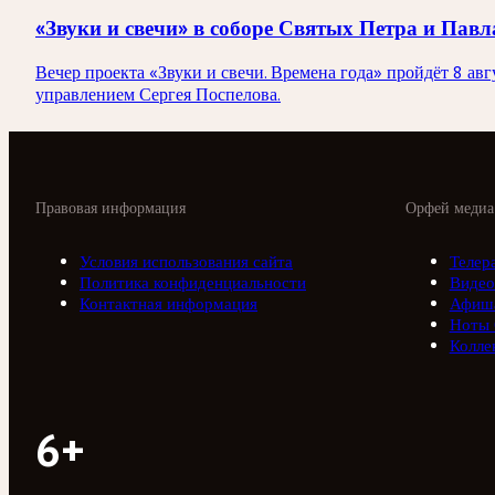
«Звуки и свечи» в соборе Святых Петра и Павл
Вечер проекта «Звуки и свечи. Времена года» пройдёт 8 а
управлением Сергея Поспелова.
Правовая информация
Орфей медиа
Условия использования сайта
Телер
Политика конфиденциальности
Видео
Контактная информация
Афиш
Ноты
Колле
6+