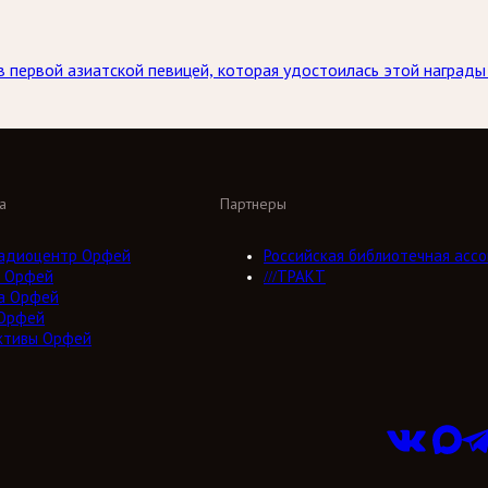
 первой азиатской певицей, которая удостоилась этой награды
а
Партнеры
адиоцентр Орфей
Российская библиотечная ассо
 Орфей
///ТРАКТ
а Орфей
Орфей
ктивы Орфей