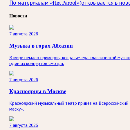
По материалам «Het Parool»
(открывается в нов
Новости
7 августа 2026
Музыка в горах Абхазии
В мире немало примеров, когда вечера классической музык
один из концертов смотра.
7 августа 2026
Красноярцы в Москве
Красноярский музыкальный театр привёз на Всероссийский
маску».
7 августа 2026