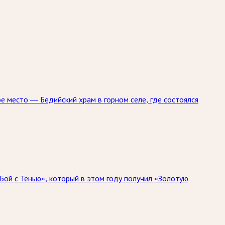
ое место — Бедийский храм в горном селе, где состоялся
Бой с Тенью», который в этом году получил «Золотую