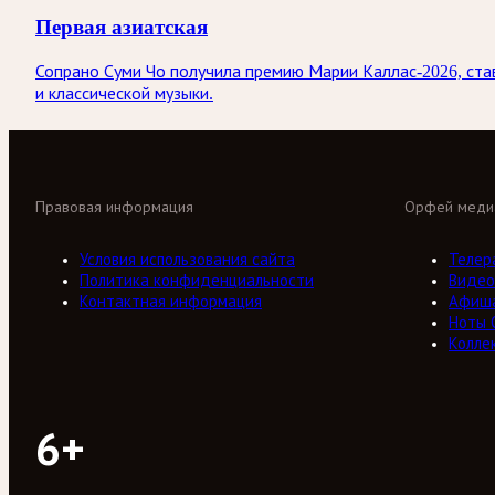
Первая азиатская
Сопрано Суми Чо получила премию Марии Каллас-2026, став
и классической музыки.
Правовая информация
Орфей меди
Условия использования сайта
Телер
Политика конфиденциальности
Видео
Контактная информация
Афиш
Ноты 
Колле
6+