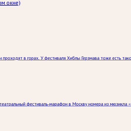
ом окне)
и проходят в горах. У фестиваля Хиблы Герзмава тоже есть так
 театральный фестиваль-марафон в Москву номера из мюзикла «