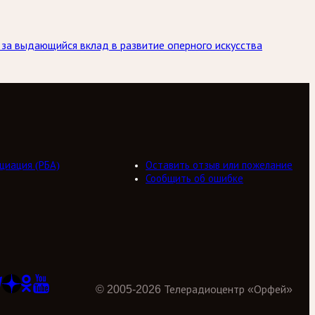
 за выдающийся вклад в развитие оперного искусства
циация (РБА)
Оставить отзыв или пожелание
Сообщить об ошибке
©
2005
-
2026
Телерадиоцентр «Орфей»