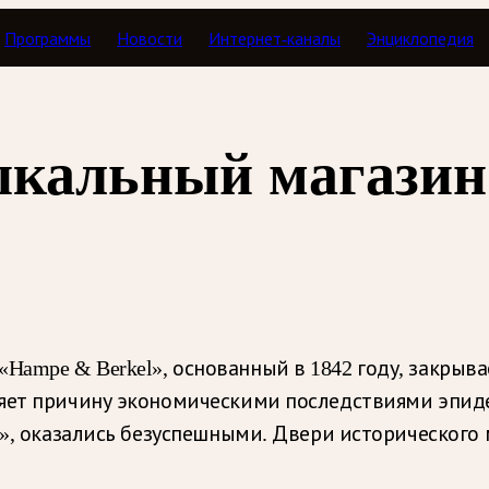
Программы
Новости
Интернет-каналы
Энциклопедия
кальный магазин
ampe & Berkel», основанный в 1842 году, закрывае
няет причину экономическими последствиями эпид
l», оказались безуспешными. Двери исторического 