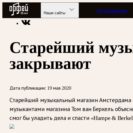
Радио Орфей
Сетка вещания
Радио классической музыки «Орфей»
Новости
Наши сайты
Старейший музы
закрывают
Дата публикации:
19 мая 2020
Старейший музыкальный магазин Амстердама «H
музыкантами магазина Том ван Беркель объяс
смог бы уладить дела и спасти «Hampe & Berke