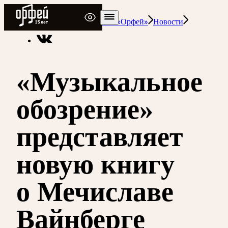
Радио Орфей
Радио классической музыки «Орфей»
Новости
«Музыкальное
обозрение»
представляет
новую книгу
о Мечиславе
Вайнберге