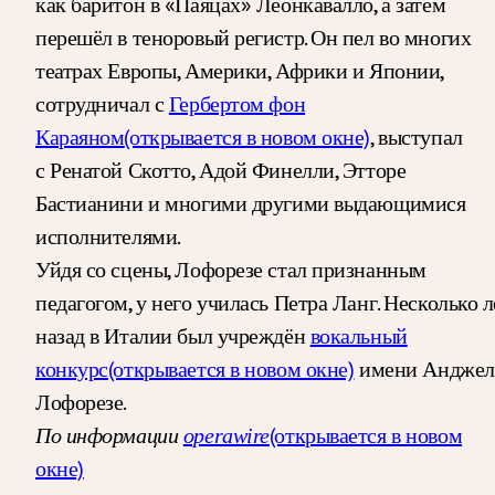
как баритон в «Паяцах» Леонкавалло, а затем
перешёл в теноровый регистр. Он пел во многих
театрах Европы, Америки, Африки и Японии,
сотрудничал с
Гербертом фон
Караяном
(открывается в новом окне)
, выступал
с Ренатой Скотто, Адой Финелли, Этторе
Бастианини и многими другими выдающимися
исполнителями.
Уйдя со сцены, Лофорезе стал признанным
педагогом, у него училась Петра Ланг. Несколько л
назад в Италии был учреждён
вокальный
конкурс
(открывается в новом окне)
имени Анджел
Лофорезе.
(открывается в новом
По информации
operawire
окне)