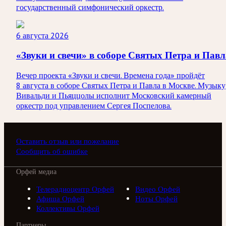
государственный симфонический оркестр.
6 августа 2026
«Звуки и свечи» в соборе Святых Петра и Павл
Вечер проекта «Звуки и свечи. Времена года» пройдёт
8 августа в соборе Святых Петра и Павла в Москве. Музыку
Вивальди и Пьяццолы исполнит Московский камерный
оркестр под управлением Сергея Поспелова.
Оставить отзыв или пожелание
Сообщить об ошибке
Орфей медиа
Телерадиоцентр Орфей
Видео Орфей
Афиша Орфей
Ноты Орфей
Коллективы Орфей
Партнеры