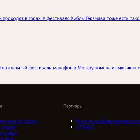
 проходят в горах. У фестиваля Хиблы Герзмава тоже есть тако
 театральный фестиваль-марафон в Москву номера из мюзикла «
а
Партнеры
адиоцентр Орфей
Российская библиотечная ассо
о Орфей
///ТРАКТ
а Орфей
 Орфей