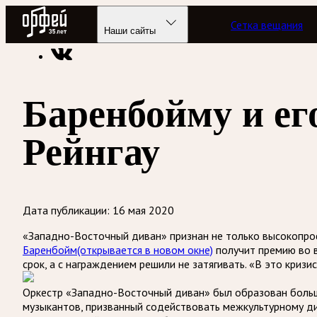
Радио Орфей
Сетка вещания
Радио классической музыки «Орфей»
Новости
Наши сайты
Баренбойму и ег
Рейнгау
Дата публикации:
16 мая 2020
«Западно-Восточный диван» признан не только высокопро
Баренбойм
(открывается в новом окне)
получит премию во в
срок, а с награждением решили не затягивать. «В это криз
Оркестр «Западно-Восточный диван» был образован больш
музыкантов, призванный содействовать межкультурному диа