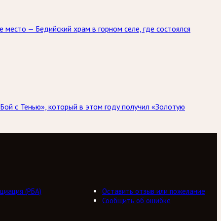
е место — Бедийский храм в горном селе, где состоялся
Бой с Тенью», который в этом году получил «Золотую
циация (РБА)
Оставить отзыв или пожелание
Сообщить об ошибке