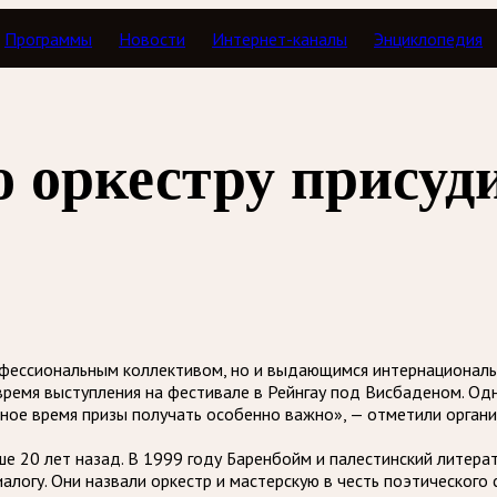
Программы
Новости
Интернет-каналы
Энциклопедия
о оркестру прису
фессиональным коллективом, но и выдающимся интернациональ
ремя выступления на фестивале в Рейнгау под Висбаденом. Од
исное время призы получать особенно важно», — отметили орган
е 20 лет назад. В 1999 году Баренбойм и палестинский литер
логу. Они назвали оркестр и мастерскую в честь поэтического