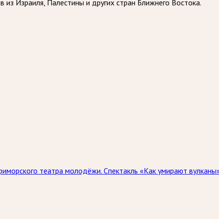
из Израиля, Палестины и других стран Ближнего Востока.
риморского театра молодёжи. Спектакль «Как умирают вулканы»