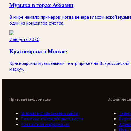
Музыка в горах Абхазии
В мире немало примеров, когда вечера классической музыки
один из концертов смотра.
7 августа 2026
Красноярцы в Москве
Красноярский музыкальный театр привёз на Всероссийский
маску».
Правовая информация
Орфей меди
Условия использования сайта
Телер
Политика конфиденциальности
Виде
Контактная информация
Афиш
Ноты