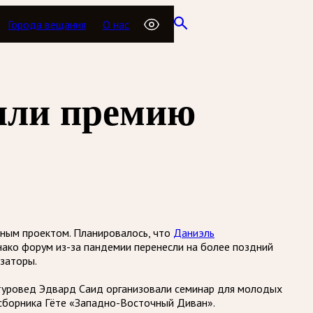
Города вещания
О нас
дили премию
ным проектом. Планировалось, что
Даниэль
нако форум из-за пандемии перенесли на более поздний
изаторы.
атуровед Эдвард Саид организовали семинар для молодых
 сборника Гёте «Западно-Восточный Диван».