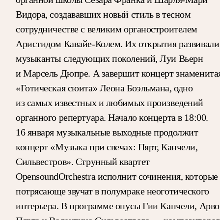
Видора, создававших новый стиль в тесном
сотрудничестве с великим органостроителем
Аристидом Кавайе-Колем. Их открытия развивали
музыканты следующих поколений, Луи Вьерн
и Марсель Дюпре. А завершит концерт знаменита
«Готическая сюита» Леона Боэльмана, одно
из самых известных и любимых произведений
органного репертуара. Начало концерта в 18:00.
16 января музыкальные выходные продолжит
концерт «Музыка при свечах: Пярт, Канчели,
Сильвестров». Струнный квартет
OpensoundOrchestra исполнит сочинения, которые
потрясающе звучат в полумраке неоготического
интерьера. В программе опусы Гии Канчели, Арво