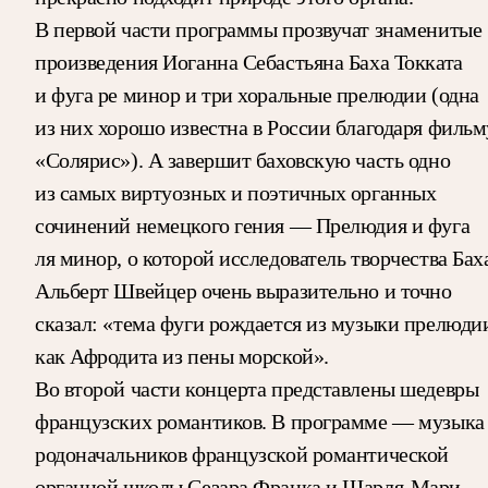
В первой части программы прозвучат знаменитые
произведения Иоганна Себастьяна Баха Токката
и фуга ре минор и три хоральные прелюдии (одна
из них хорошо известна в России благодаря фильм
«Солярис»). А завершит баховскую часть одно
из самых виртуозных и поэтичных органных
сочинений немецкого гения — Прелюдия и фуга
ля минор, о которой исследователь творчества Бах
Альберт Швейцер очень выразительно и точно
сказал: «тема фуги рождается из музыки прелюди
как Афродита из пены морской».
Во второй части концерта представлены шедевры
французских романтиков. В программе — музыка
родоначальников французской романтической
органной школы Сезара Франка и Шарля-Мари