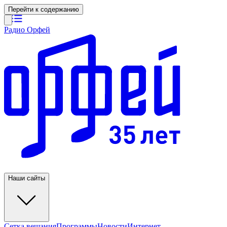
Перейти к содержанию
Радио Орфей
Наши сайты
Сетка вещания
Программы
Новости
Интернет-