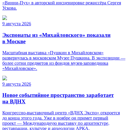
«Винни-Пух» в авторской инсценировке режиссёра Сергея
Ускова.
9 августа 2026
Экспонаты из «Михайловского» показали
в Москве
Масштабная выставка «Пушкин в Михайловском»
развернулась в московском Музее Пушкина. В экспозиции —
более сотни предметов из фондов музея-заповедника
«Михайловское».
9 августа 2026
Новое событийное пространство заработает
на ВДНХ
Конгрессно-выставочный центр «ВДНХ Экспо» откроется
до конца этого года. Уже в ноябре он примет первый
проект — Международную выставку по архитектуре,
реставрации, культуре и археологии АРКА.