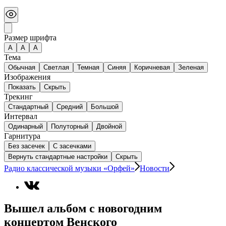
Размер шрифта
А
A
A
Тема
Обычная
Светлая
Темная
Синяя
Коричневая
Зеленая
Изображения
Показать
Скрыть
Трекинг
Стандартный
Средний
Большой
Интервал
Одинарный
Полуторный
Двойной
Гарнитура
Без засечек
С засечками
Вернуть стандартные настройки
Скрыть
Радио классической музыки «Орфей»
Новости
Вышел альбом с новогодним
концертом Венского