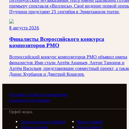
Петербургский Музыкальный театр имени Шаляпина готов
премьеру спектакля «Виллисы». Своё видение первой опер
Пуччини представят 25 сентября в Эрмитажном театре.
8 августа 2026
Финалисты Всероссийского конкурса
композиторов РМО
Всероссийский конкурс композиторов РМО объявил имена
финалистов. Ими стали Артём Ананьев, Антон Танонов и
Артём Васильев, представившие совместный проект, а такж
Динис Курбанов и Дмитрий Кошелев.
Оставить отзыв или пожелание
Сообщить об ошибке
Орфей медиа
Телерадиоцентр Орфей
Видео Орфей
Афиша Орфей
Ноты Орфей