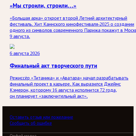
«Мы строили, строили…»
«Большая арка» откроет второй Летний архитектурный
фестиваль. Хит Каннского кинофестиваля-2025 о создании
одного из символов современного Парижа покажут в Моск
9 августа.
6 августа 2026
Финальный акт творческого пути
Режиссёр «Титаника» и «Аватара» начал разрабатывать
финальный проект в карьере. Как выразился Джеймс
Кэмерон, которому 16 августа исполнится 72 года,
он планирует «заключительный акт».
Оставить отзыв или пожелание
Сообщить об ошибке
Орфей медиа