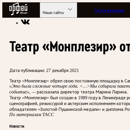
Радио Орфей
Сетка вещания
Радио классической музыки «Орфей»
Новости
Наши сайты
Театр «Монплезир» о
Дата публикации:
27 декабря 2021
Театр «Монплезир» обрел свою постоянную площадку в Сан
«Это были сложные четыре года. <…>Мы собирали пакеты 
событие», —
рассказала директор театра Марина Ларина.
Театр «Монплезир» был создан в 1989 году в Ленинграде 
сценографией, режиссурой и актерским исполнением котор
обладателем «Золотой Пушкинской медали» и диплома Рос
По материалам ТАСС
Новости