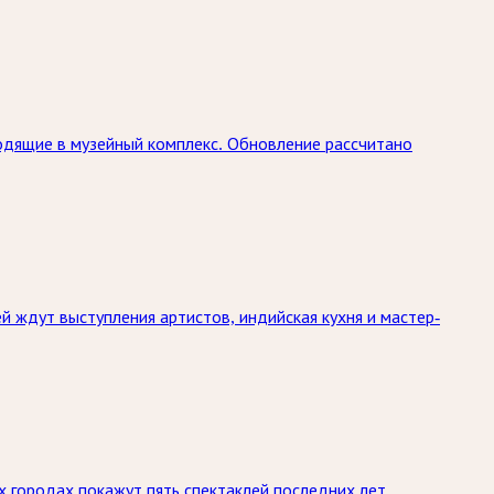
одящие в музейный комплекс. Обновление рассчитано
й ждут выступления артистов, индийская кухня и мастер-
х городах покажут пять спектаклей последних лет.