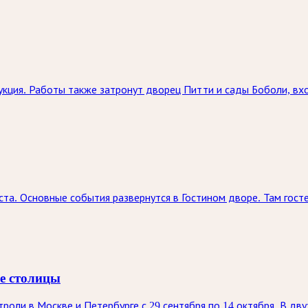
кция. Работы также затронут дворец Питти и сады Боболи, вх
ста. Основные события развернутся в Гостином дворе. Там госте
ве столицы
оли в Москве и Петербурге с 29 сентября по 14 октября. В дву