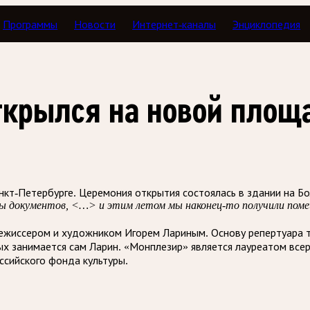
Программы
Новости
Интернет-каналы
Энциклопедия
ткрылся на новой площа
кт-Петербурге. Церемония открытия состоялась в здании на Бо
документов, <…> и этим летом мы наконец-то получили помеще
режиссером и художником Игорем Лариным. Основу репертуара 
ых занимается сам Ларин. «Монплезир» является лауреатом вс
сийского фонда культуры.