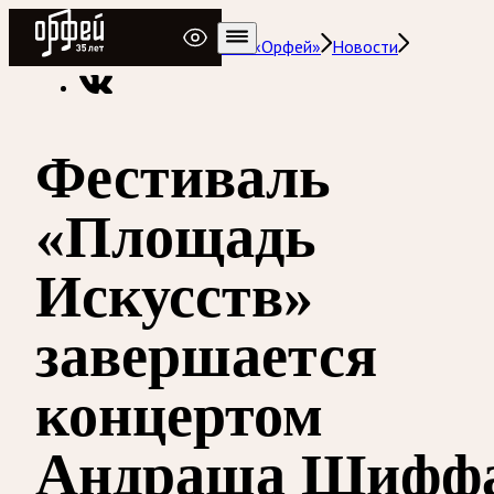
Радио Орфей
Радио классической музыки «Орфей»
Новости
Фестиваль
«Площадь
Искусств»
завершается
концертом
Андраша Шифф