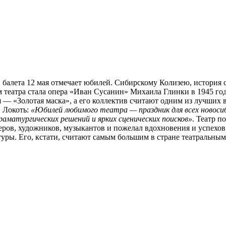
балета 12 мая отмечает юбилей. Сибирскому Колизею, история с
м театра стала опера «Иван Сусанин» Михаила Глинки в 1945 го
я — «Золотая маска», а его коллектив считают одним из лучших 
 Локоть:
«Юбилей любимого театра — праздник для всех новосиб
аматургических решений и ярких сценических поисков»
. Театр п
еров, художников, музыкантов и пожелал вдохновения и успехов
туры. Его, кстати, считают самым большим в стране театральн