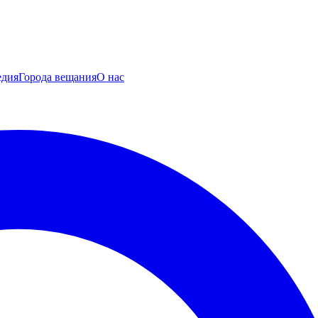
едия
Города вещания
О нас