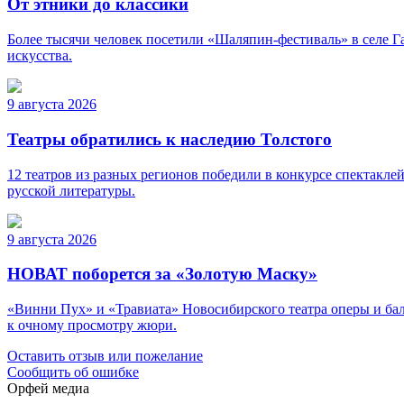
От этники до классики
Более тысячи человек посетили «Шаляпин-фестиваль» в селе Г
искусства.
9 августа 2026
Театры обратились к наследию Толстого
12 театров из разных регионов победили в конкурсе спектакле
русской литературы.
9 августа 2026
НОВАТ поборется за «Золотую Маску»
«Винни Пух» и «Травиата» Новосибирского театра оперы и ба
к очному просмотру жюри.
Оставить отзыв или пожелание
Сообщить об ошибке
Орфей медиа