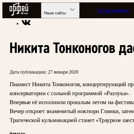
Радио Орфей
Сетка вещания
Радио классической музыки «Орфей»
Новости
Наши сайты
Никита Тонконогов да
Дата публикации:
27 января 2020
Пианист Никита Тонконогов, концертирующий преи
консерватории с сольной программой «Разлука».
Впервые её исполнили прошлым летом на фестив
Вечер откроет знаменитый ноктюрн Глинки, затем
Трагической кульминацией станет «Траурное шест
Новости