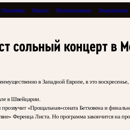
Программы
Новости
Интернет-каналы
Энциклопедия
ст сольный концерт в М
мущественно в Западной Европе, в это воскресенье, 
але в Швейцарии.
 прозвучит «Прощальная»соната Бетховена и финальна
вие» Ференца Листа. Но программа закончится на про