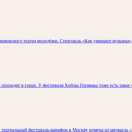
риморского театра молодёжи. Спектакль «Как умирают вулканы» 
 проходят в горах. У фестиваля Хиблы Герзмава тоже есть такое 
 театральный фестиваль-марафон в Москву номера из мюзикла «