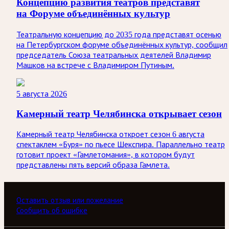
Концепцию развития театров представят
на Форуме объединённых культур
Театральную концепцию до 2035 года представят осенью
на Петербургском форуме объединённых культур, сообщил
председатель Союза театральных деятелей Владимир
Машков на встрече с Владимиром Путиным.
5 августа 2026
Камерный театр Челябинска открывает сезон
Камерный театр Челябинска откроет сезон 6 августа
спектаклем «Буря» по пьесе Шекспира. Параллельно театр
готовит проект «Гамлетомания», в котором будут
представлены пять версий образа Гамлета.
Оставить отзыв или пожелание
Сообщить об ошибке