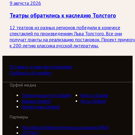
9 августа 2026
Театры обратились к наследию Толстого
12 театров из разных регионов победили в конкурсе
спектаклей по произведениям Льва Толстого. Все они
получат гранты на реализацию постановок. Проект приуроч
к 200-летию классика русской литературы.
Оставить отзыв или пожелание
Сообщить об ошибке
Орфей медиа
Телерадиоцентр Орфей
Видео Орфей
Афиша Орфей
Ноты Орфей
Коллективы Орфей
Партнеры
Российская библиотечная ассоциация (РБА)
///ТРАКТ