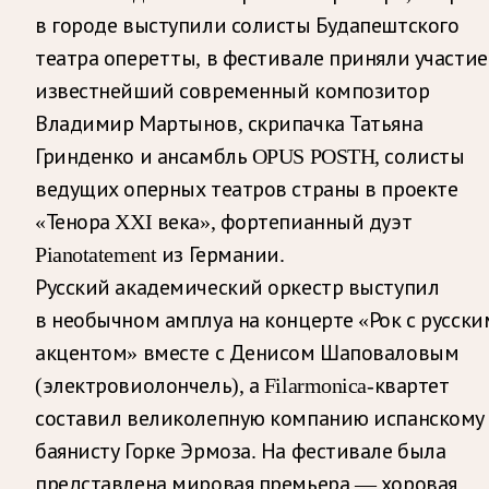
в городе выступили солисты Будапештского
театра оперетты, в фестивале приняли участие
известнейший современный композитор
Владимир Мартынов, скрипачка Татьяна
Гринденко и ансамбль OPUS POSTH, солисты
ведущих оперных театров страны в проекте
«Тенора XXI века», фортепианный дуэт
Pianotatement из Германии.
Русский академический оркестр выступил
в необычном амплуа на концерте «Рок с русски
акцентом» вместе с Денисом Шаповаловым
(электровиолончель), а Filarmonica-квартет
составил великолепную компанию испанскому
баянисту Горке Эрмоза. На фестивале была
представлена мировая премьера — хоровая