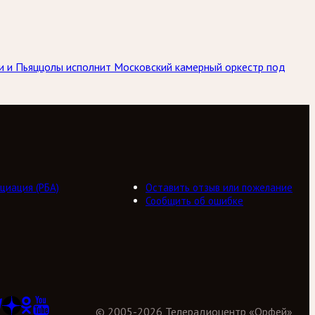
ьди и Пьяццолы исполнит Московский камерный оркестр под
циация (РБА)
Оставить отзыв или пожелание
Сообщить об ошибке
©
2005
-
2026
Телерадиоцентр «Орфей»