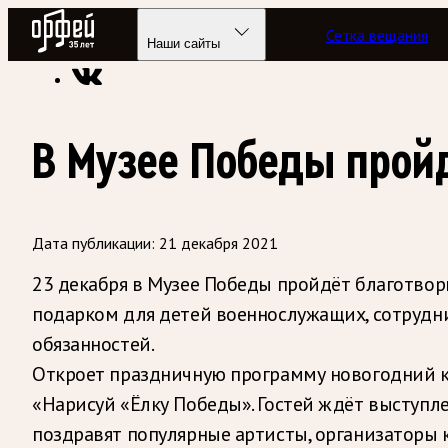
Радио Орфей
Сетка вещания
Радио классической музыки «Орфей»
Новости
Наши сайты
В Музее Победы прой
Дата публикации:
21 декабря 2021
23 декабря в Музее Победы пройдёт благотво
подарком для детей военнослужащих, сотрудн
обязанностей.
Откроет праздничную программу новогодний к
«Нарисуй «Ёлку Победы». Гостей ждёт выступ
поздравят популярные артисты, организаторы к