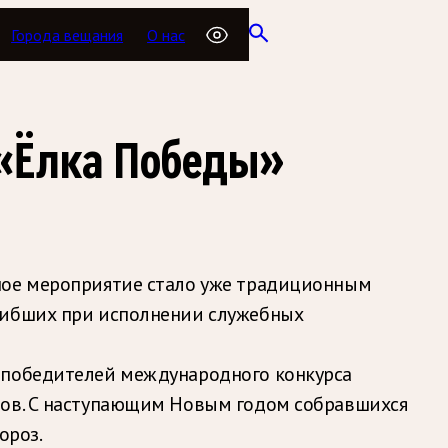
Города вещания
О нас
 «Ёлка Победы»
чное мероприятие стало уже традиционным
огибших при исполнении служебных
е победителей международного конкурса
вов. С наступающим Новым годом собравшихся
ороз.