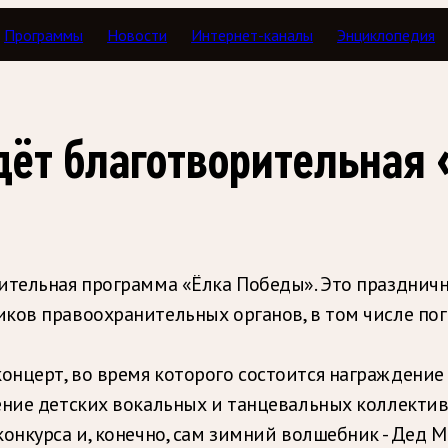
Программы
Новости
Интернет-каналы
Энциклопедия
дёт благотворительная
рительная программа «Ёлка Победы». Это праздни
иков правоохранительных органов, в том числе п
онцерт, во время которого состоится награждени
ление детских вокальных и танцевальных коллекти
онкурса и, конечно, сам зимний волшебник - Дед М