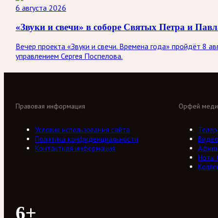
6 августа 2026
«Звуки и свечи» в соборе Святых Петра и Павл
Вечер проекта «Звуки и свечи. Времена года» пройдёт 8 а
управлением Сергея Поспелова.
Правовая информация
Орфей меди
Условия использования сайта
Телер
Политика конфиденциальности
Виде
Контактная информация
Афиш
Ноты
Колле
6+