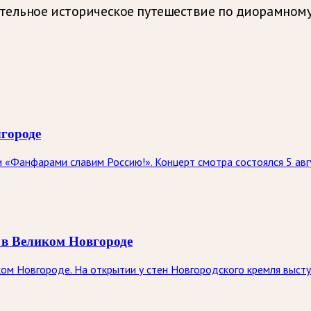
ательное историческое путешествие по диорамному
городе
 «Фанфарами славим Россию!». Концерт смотра состоялся 5 авг
 в Великом Новгороде
ком Новгороде. На открытии у стен Новгородского кремля выст