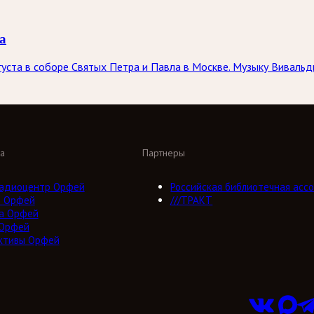
а
вгуста в соборе Святых Петра и Павла в Москве. Музыку Вивал
а
Партнеры
адиоцентр Орфей
Российская библиотечная ассо
о Орфей
///ТРАКТ
а Орфей
 Орфей
ктивы Орфей