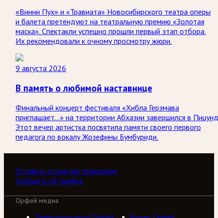
«Винни Пух» и «Травиата» Новосибирского театра оперы
и балета претендуют на театральную премию «Золотая
маска». Спектакли успешно прошли первый этап отбора.
Их рекомендовали к очному просмотру жюри.
9 августа 2026
В память о любимой наставнице
Финальный концерт фестиваля «Хибла Герзмава
приглашает…» на территории Абхазии завершился в Пицунд
Этот вечер артистка посвятила памяти своего первого
педагога по вокалу Жозефины Бумбуриди.
Оставить отзыв или пожелание
Сообщить об ошибке
Орфей медиа
Телерадиоцентр Орфей
Видео Орфей