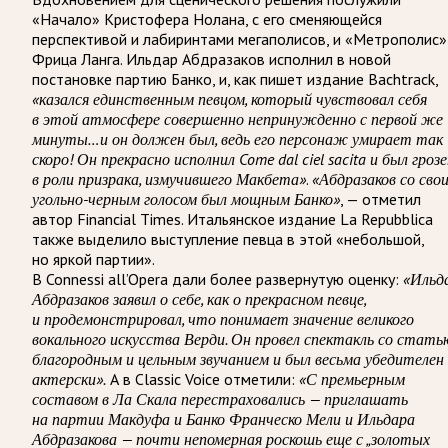
«Начало» Кристофера Нолана, с его сменяющейся
перспективой и лабиринтами мегаполисов, и «Метрополис»
Фрица Ланга. Ильдар Абдразаков исполнил в новой
постановке партию Банко, и, как пишет издание Bachtrack,
«казался единственным певцом, который чувствовал себя
в этой атмосфере совершенно непринужденно с первой же
минуты…и он должен был, ведь его персонаж умирает так
скоро! Он прекрасно исполнил Come dal ciel sacita и был гроз
в роли призрака, измучившего Макбета»
.
«Абдразаков со сво
угольно-черным голосом был мощным Банко»
, — отметил
автор Financial Times. Итальянское издание La Repubblica
также выделило выступление певца в этой «небольшой,
но яркой партии».
В Connessi all’Opera дали более развернутую оценку:
«Ильд
Абдразаков заявил о себе, как о прекрасном певце,
и продемонстрировал, что понимает значение великого
вокального искусства Верди. Он провел спектакль со стать
благородным и цельным звучанием и был весьма убедителен
актерски».
А в Classic Voice отметили:
«С премьерным
составом в Ла Скала перестраховались — приглашать
на партии Макдуфа и Банко Франческо Мели и Ильдара
Абдразакова — почти непомерная роскошь еще с „золотых