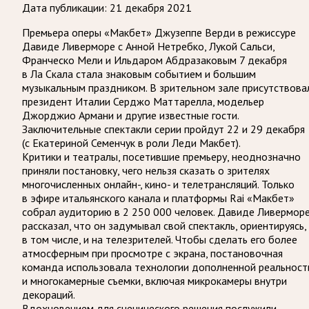
Дата публикации:
21 декабря 2021
Премьера оперы «Макбет» Джузеппе Верди в режиссуре
Давиде Ливерморе с Анной Нетребко, Лукой Сальси,
Франческо Мели и Ильдаром Абдразаковым 7 декабря
в Ла Скала стала знаковым событием и большим
музыкальным праздником. В зрительном зале присутствова
президент Италии Серджо Маттарелла, модельер
Джорджио Армани и другие известные гости.
Заключительные спектакли серии пройдут 22 и 29 декабря
(с Екатериной Семенчук в роли Леди Макбет).
Критики и театралы, посетившие премьеру, неоднозначно
приняли постановку, чего нельзя сказать о зрителях
многочисленных онлайн-, кино- и телетрансляций. Только
в эфире итальянского канала и платформы Rai «Макбет»
собрал аудиторию в 2 250 000 человек. Давиде Ливермор
рассказал, что он задумывал свой спектакль, ориентируясь,
в том числе, и на телезрителей. Чтобы сделать его более
атмосферным при просмотре с экрана, постановочная
команда использовала технологии дополненной реальност
и многокамерные съемки, включая микрокамеры внутри
декораций.
Вдохновением для сценического решения послужили