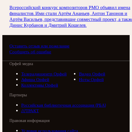
Всероссийский конкурс композиторов РМО объявил имена
финалистов. Ими стали Артём Ананьев, Антон Танонов и
Артём Васильев, представившие совместный проект, а такж
Динис Курбанов и Дмитрий Кошелев.
Оставить отзыв или пожелание
Сообщить об ошибке
Орфей медиа
Телерадиоцентр Орфей
Видео Орфей
Афиша Орфей
Ноты Орфей
Коллективы Орфей
Партнеры
Российская библиотечная ассоциация (РБА)
///ТРАКТ
Правовая информация
Условия использования сайта