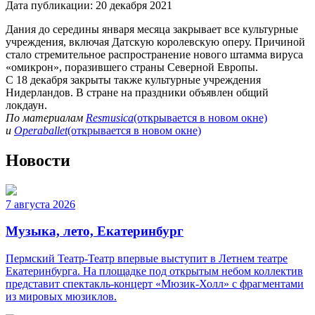
Дата публикации:
20 декабря 2021
Дания до середины января месяца закрывает все культурные
учреждения, включая Датскую королевскую оперу. Причиной
стало стремительное распространение нового штамма вируса
«омикрон», поразившего страны Северной Европы.
С 18 декабря закрыты также культурные учреждения
Нидерландов. В стране на праздники объявлен общий
локдаун.
По материалам
Resmusica
(открывается в новом окне)
и
Operaballet
(открывается в новом окне)
Новости
7 августа 2026
Музыка, лето, Екатеринбург
Пермский Театр-Театр впервые выступит в Летнем театре
Екатеринбурга. На площадке под открытым небом коллектив
представит спектакль-концерт «Мюзик-Холл» с фрагментами
из мировых мюзиклов.