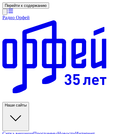
Перейти к содержанию
Радио Орфей
Наши сайты
Сетка вещания
Программы
Новости
Интернет-