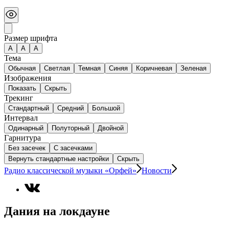
Размер шрифта
А
A
A
Тема
Обычная
Светлая
Темная
Синяя
Коричневая
Зеленая
Изображения
Показать
Скрыть
Трекинг
Стандартный
Средний
Большой
Интервал
Одинарный
Полуторный
Двойной
Гарнитура
Без засечек
С засечками
Вернуть стандартные настройки
Скрыть
Радио классической музыки «Орфей»
Новости
Дания на локдауне