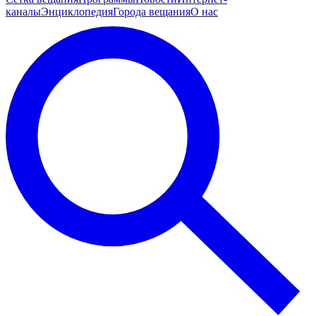
каналы
Энциклопедия
Города вещания
О нас