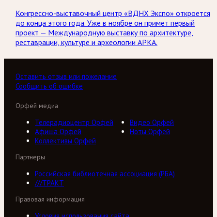
Конгрессно-выставочный центр «ВДНХ Экспо» откроется
до конца этого года. Уже в ноябре он примет первый
проект — Международную выставку по архитектуре,
реставрации, культуре и археологии АРКА.
Оставить отзыв или пожелание
Сообщить об ошибке
Орфей медиа
Телерадиоцентр Орфей
Видео Орфей
Афиша Орфей
Ноты Орфей
Коллективы Орфей
Партнеры
Российская библиотечная ассоциация (РБА)
///ТРАКТ
Правовая информация
Условия использования сайта