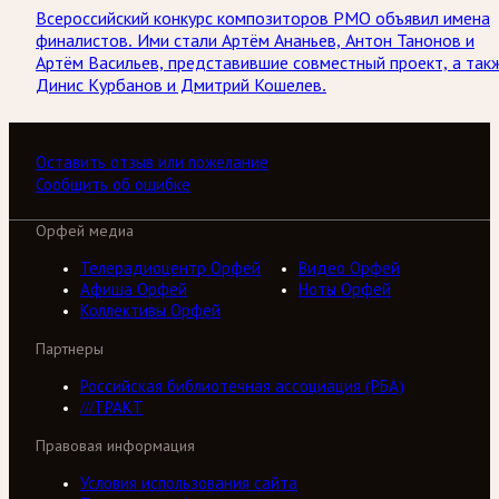
Всероссийский конкурс композиторов РМО объявил имена
финалистов. Ими стали Артём Ананьев, Антон Танонов и
Артём Васильев, представившие совместный проект, а так
Динис Курбанов и Дмитрий Кошелев.
Оставить отзыв или пожелание
Сообщить об ошибке
Орфей медиа
Телерадиоцентр Орфей
Видео Орфей
Афиша Орфей
Ноты Орфей
Коллективы Орфей
Партнеры
Российская библиотечная ассоциация (РБА)
///ТРАКТ
Правовая информация
Условия использования сайта