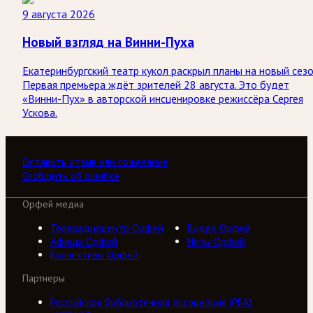
9 августа 2026
Новый взгляд на Винни-Пуха
Екатеринбургский театр кукол раскрыл планы на новый сезо
Первая премьера ждёт зрителей 28 августа. Это будет
«Винни-Пух» в авторской инсценировке режиссёра Сергея
Ускова.
Оставить отзыв или пожелание
Сообщить об ошибке
Орфей медиа
Телерадиоцентр Орфей
Видео Орфей
Афиша Орфей
Ноты Орфей
Коллективы Орфей
Партнеры
Российская библиотечная ассоциация (РБА)