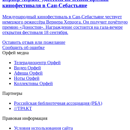
кинофестиваля в Сан-Себастьяне
Международный кинофестиваль в Сан-Себастьяне чествует
немецкого режиссёра Вернера Херцога. Он получит почётную
премию «Доностия». Награждение состоится на гала-вечере
открытия фестиваля 18 сентября.
Оставить отзыв или пожелание
Сообщить об ошибке
Орфей медиа
Телерадиоцентр Орфей
Видео Орфей
Афиша Орфей
Ноты Орфей
Коллективы Орфей
Партнеры
Российская библиотечная ассоциация (РБА)
///ТРАКТ
Правовая информация
Условия использования сайта