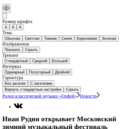
Размер шрифта
А
A
A
Тема
Обычная
Светлая
Темная
Синяя
Коричневая
Зеленая
Изображения
Показать
Скрыть
Трекинг
Стандартный
Средний
Большой
Интервал
Одинарный
Полуторный
Двойной
Гарнитура
Без засечек
С засечками
Вернуть стандартные настройки
Скрыть
Радио классической музыки «Орфей»
Новости
Иван Рудин открывает Московский
зимний музыкальный фестиваль