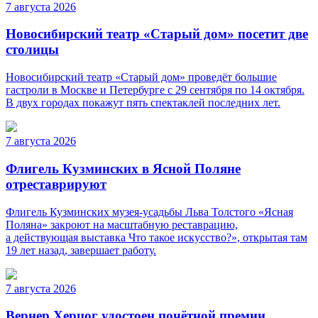
7 августа 2026
Новосибирский театр «Старый дом» посетит две
столицы
Новосибирский театр «Старый дом» проведёт большие
гастроли в Москве и Петербурге с 29 сентября по 14 октября.
В двух городах покажут пять спектаклей последних лет.
7 августа 2026
Флигель Кузминских в Ясной Поляне
отреставрируют
Флигель Кузминских музея-усадьбы Льва Толстого «Ясная
Поляна» закроют на масштабную реставрацию,
а действующая выставка Что такое искусство?», открытая там
19 лет назад, завершает работу.
7 августа 2026
Вернер Херцог удостоен почётной премии