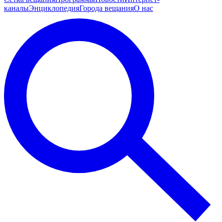
каналы
Энциклопедия
Города вещания
О нас