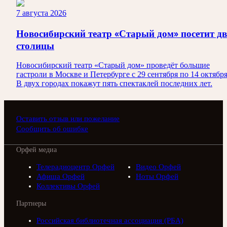
7 августа 2026
Новосибирский театр «Старый дом» посетит дв
столицы
Новосибирский театр «Старый дом» проведёт большие
гастроли в Москве и Петербурге с 29 сентября по 14 октября
В двух городах покажут пять спектаклей последних лет.
Оставить отзыв или пожелание
Сообщить об ошибке
Орфей медиа
Телерадиоцентр Орфей
Видео Орфей
Афиша Орфей
Ноты Орфей
Коллективы Орфей
Партнеры
Российская библиотечная ассоциация (РБА)