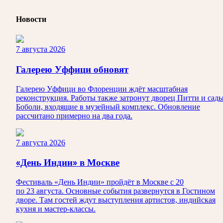
Новости
7 августа 2026
Галерею Уффици обновят
Галерею Уффици во Флоренции ждёт масштабная
реконструкция. Работы также затронут дворец Питти и сад
Боболи, входящие в музейный комплекс. Обновление
рассчитано примерно на два года.
7 августа 2026
«День Индии» в Москве
Фестиваль «День Индии» пройдёт в Москве с 20
по 23 августа. Основные события развернутся в Гостином
дворе. Там гостей ждут выступления артистов, индийская
кухня и мастер-классы.