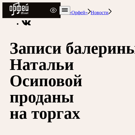
Радио Орфей
Радио классической музыки «Орфей»
Новости
Записи балерин
Натальи
Осиповой
проданы
на торгах