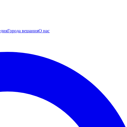
едия
Города вещания
О нас