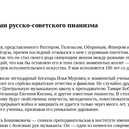
ан русско-советского пианизма
, представленного Рихтером, Гилельсом, Обориным, Флиером и
за, причем последний отзывался о нем с огромным пиететом. Е
 так что он стал своего рода связующим звеном между разными 
ий, что как бы оставляло его в тени своих знаменитых коллег 
еров исполнительского искусства. 9 мая исполняется 100 лет со 
.
авили легендарный богатырь Илья Муромец и знаменитый учены
ют его сербско-хорватские отчество и фамилия. Не случайно дру
е Центральную музыкальную школу к преподавателю Тамаре Боб
льница Евгения Кисина, и другие известные пианисты. В столи
орому будут свойственны певучесть, мелодичность, повествоват
прерывает война и завершить ее удается только через много лет,
го ученика, признавая его уникальное дарование.
ть Бошняковича — сначала преподавательская в институте имени 
в связи с болезнью рук музыканта. Он — один из немногих совре