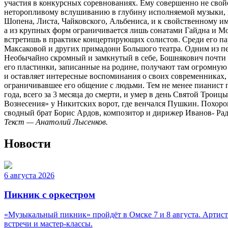
участия в конкурсных соревнованиях. Ему совершенно не свойс
неторопливому вслушиванию в глубину исполняемой музыки, 
Шопена, Листа, Чайковского, Альбениса, и к свойственному и
а из крупных форм ограничивается лишь сонатами Гайдна и Моц
встретишь в практике концертирующих солистов. Среди его па
Максаковой и других примадонн Большого театра. Одним из пе
Необычайно скромный и замкнутый в себе, Бошнякович почти вс
его пластинки, записанные на родине, получают там огромную 
и оставляет интересные воспоминания о своих современниках,
ограничивавшее его общение с людьми. Тем не менее пианист 
года, всего за 3 месяца до смерти, и умер в день Святой Трои
Вознесения» у Никитских ворот, где венчался Пушкин. Похорон
сводный брат Борис Ардов, композитор и дирижер Иванов- Рад
Текст — Анатолий Лысенков.
Новости
6 августа 2026
Пикник с оркестром
«Музыкальный пикник» пройдёт в Омске 7 и 8 августа. Артист
встречи и мастер-классы.