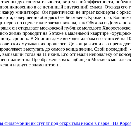
твенны дух состязательности, виртуозной эффектности, победно
проникновению в ее истинный внутренний смысл. Отсюда его т
м жанру миниатюры. Он практически не играет концерты с орке
арта, совершенно обходясь без Бетховена. Кроме того, Бошняко
ртнеров по сцене такие звезды вокала, как Обухова и Долухан
рвых он открывает московской публике молодого Хворостовского
ю жизнь проводит на 5 этаже в маленькой квартире «хрущовског
популярность. В Японии даже выходит альбом его записей на 10
 советских музыкантах прошлого. До конца жизни его преследуе
продолжает выступать до самого конца жизни. Свой последний, 
цы, выпавший тогда на 11 июня. Его отпевали неподалеку от кон
ен пианист на Преображенском кладбище в Москве в могиле свое
кевич и другие знаменитости.
ы филармонии выступят под открытым небом в парке «На Королё