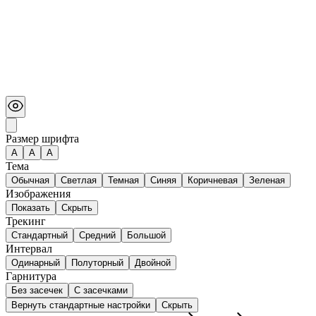
Размер шрифта
А
A
A
Тема
Обычная
Светлая
Темная
Синяя
Коричневая
Зеленая
Изображения
Показать
Скрыть
Трекинг
Стандартный
Средний
Большой
Интервал
Одинарный
Полуторный
Двойной
Гарнитура
Без засечек
С засечками
Вернуть стандартные настройки
Скрыть