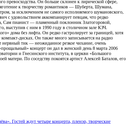
го превосходства. Он больше склонен к лирической сфере,
яготение к творчеству романтиков — Шуберта, Шумана,
стром, за исключением не самого исполняемого шумановского,
вич с удовольствием аккомпанирует певцам, что редко
ова, Сам пианист — пламенный поклонник Златогоровой,
, выступив с ним в 1990 году в столичном зале КЗЧ.
о» дома без лифта. Он редко гастролирует за границей, хотя
 компакт-дисках. Он также много записывается на радио
т нервный тик — неожиданное резкое чихание, очень
«прощальный» концерт он дал в женский день 8 марта 2006
серватории и Гнесинского института, в церкви «Большого
й матери. По соседству покоятся артист Алексей Баталов, его
ва». Гостей ждут четыре концерта, пленэр, творческие