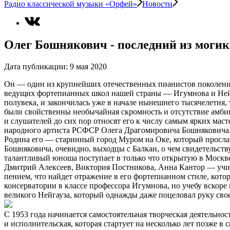
Радио классической музыки «Орфей»
Новости
Олег Бошнякович ‑ последний из могик
Дата публикации:
9 мая 2020
Он — один из крупнейших отечественных пианистов поколения
ведущих фортепианных школ нашей страны — Игумнова и Нейгау
полувека, и закончилась уже в начале нынешнего тысячелетия,
были свойственны необычайная скромность и отсутствие амбиц
и слушателей до сих пор относят его к числу самым ярких маст
народного артиста РСФСР Олега Драгомировича Бошняковича
Родина его — старинный город Муром на Оке, который просл
Бошняковича, очевидно, выходцы с Балкан, о чем свидетельству
талантливый юноша поступает в только что открытую в Москв
Дмитрий Алексеев, Виктория Постникова, Анна Кантор — учите
пением, что найдет отражение в его фортепианном стиле, кот
консерватории в классе профессора Игумнова, но учебу вскоре 
великого Нейгауза, который однажды даже поцеловал руку свое
С 1953 года начинается самостоятельная творческая деятельнос
и исполнительская, которая стартует на несколько лет позже 