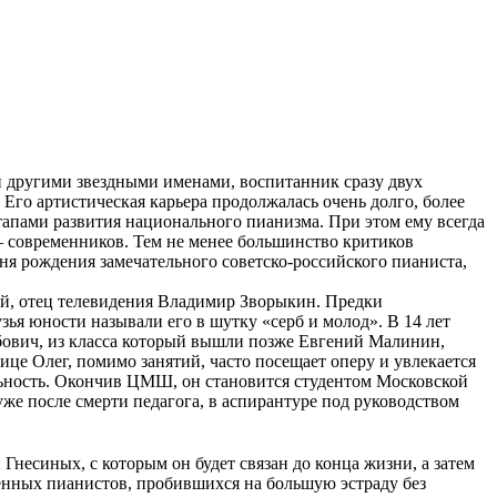
 другими звездными именами, воспитанник сразу двух
го артистическая карьера продолжалась очень долго, более
этапами развития национального пианизма. При этом ему всегда
— современников. Тем не менее большинство критиков
дня рождения замечательного советско-российского пианиста,
й, отец телевидения Владимир Зворыкин. Предки
зья юности называли его в шутку «серб и молод». В 14 лет
ович, из класса который вышли позже Евгений Малинин,
це Олег, помимо занятий, часто посещает оперу и увлекается
ельность. Окончив ЦМШ, он становится студентом Московской
 уже после смерти педагога, в аспирантуре под руководством
Гнесиных, с которым он будет связан до конца жизни, а затем
менных пианистов, пробившихся на большую эстраду без