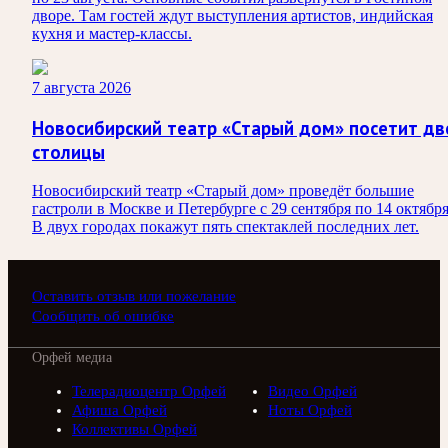
дворе. Там гостей ждут выступления артистов, индийская
кухня и мастер-классы.
7 августа 2026
Новосибирский театр «Старый дом» посетит дв
столицы
Новосибирский театр «Старый дом» проведёт большие
гастроли в Москве и Петербурге с 29 сентября по 14 октября
В двух городах покажут пять спектаклей последних лет.
Оставить отзыв или пожелание
Сообщить об ошибке
Орфей медиа
Телерадиоцентр Орфей
Видео Орфей
Афиша Орфей
Ноты Орфей
Коллективы Орфей