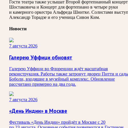
Гости театра также услышат Второй фортепианный концерт
Шостаковича и Концерт для фортепиано в четыре руки
и камерного оркестра Альфреда Шнитке. Солистами высту
Александр Торадзе и его ученица Сивон Ким.
Новости
7 августа 2026
Галерею Уффици обновят
Галерею Уффици во Флоренции ждёт масштабная
реконструкция. Работы также затронут дворец Питти и сад
Боболи, входящие в музейный комплекс. Обновление
рассчитано примерно на два года.
7 августа 2026
«День Индии» в Москве
Фестиваль «День Индии» пройдёт в Москве с 20
по 23 августа. Основные события развернутся в Гостином